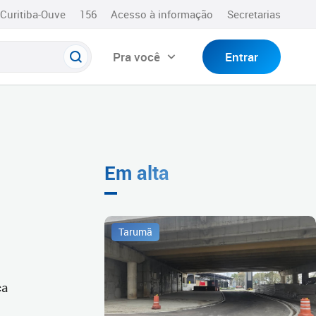
Curitiba-Ouve
156
Acesso à informação
Secretarias
Pra você
Entrar
Em alta
Tarumã
ca