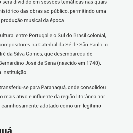
o será dividido em sessões temáticas nas quais
histórico das obras ao público, permitindo uma
produção musical da época.
tural entre Portugal e o Sul do Brasil colonial,
 compositores na Catedral da Sé de São Paulo: o
dré da Silva Gomes, que desembarcou de
 Bernardino José de Sena (nascido em 1740),
 instituição.
transferiu-se para Paranaguá, onde consolidou
o mais ativo e influente da região litorânea por
so carinhosamente adotado como um legítimo
guá