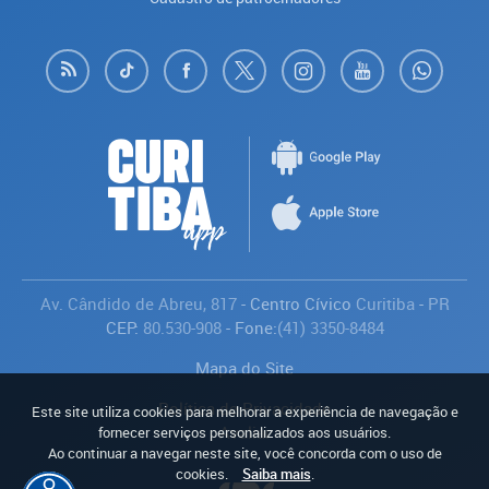
Av. Cândido de Abreu, 817
- Centro Cívico
Curitiba
-
PR
CEP:
80.530-908
- Fone:
(41) 3350-8484
Mapa do Site
Política de Privacidade
Este site utiliza cookies para melhorar a experiência de navegação e
Avaliar
fornecer serviços personalizados aos usuários.
Ao continuar a navegar neste site, você concorda com o uso de
cookies.
Saiba mais
.