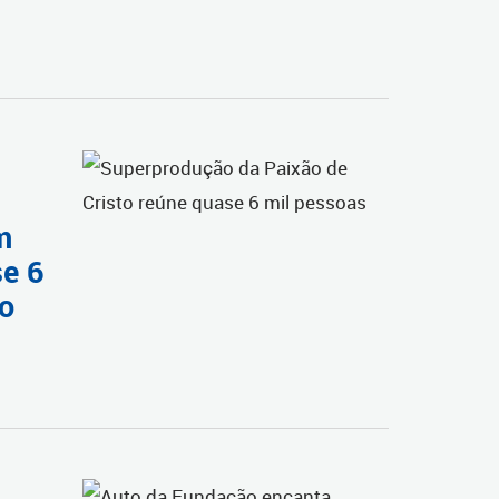
m
se 6
io