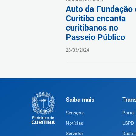
Auto da Fundação 
Curitiba encanta
curitibanos no
Passeio Público
28/03/2024
Saiba mais
Tran
Serviços
Portal
Notícias
LGPD
Servidor
Dados