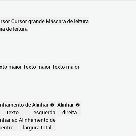
rsor
Cursor grande
Máscara de leitura
ia de leitura
xto maior
Texto maior
Texto maior
inhamento de
Alinhar �
Alinhar �
texto
esquerda
direita
inhar ao
Alinhamento de
centro
largura total