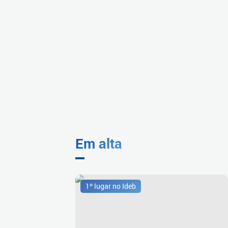
Em alta
1º lugar no Ideb