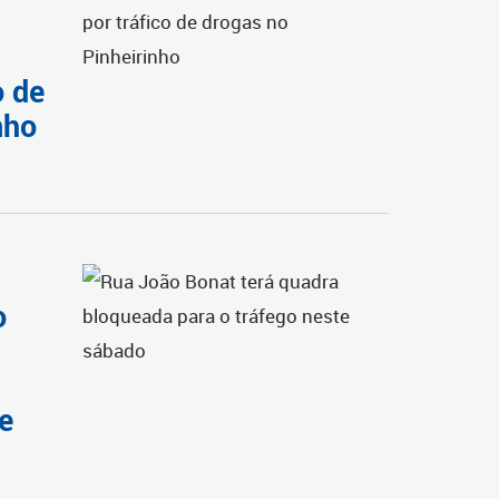
o de
nho
o
e