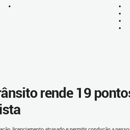
rânsito rende 19 ponto
ista
ção, licenciamento atrasado e permitir condução a pesso