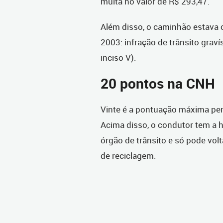
multa no valor de R$ 293,47.
Além disso, o caminhão estava 
2003: infração de trânsito graví
inciso V).
20 pontos na CNH
Vinte é a pontuação máxima per
Acima disso, o condutor tem a h
órgão de trânsito e só pode volt
de reciclagem.