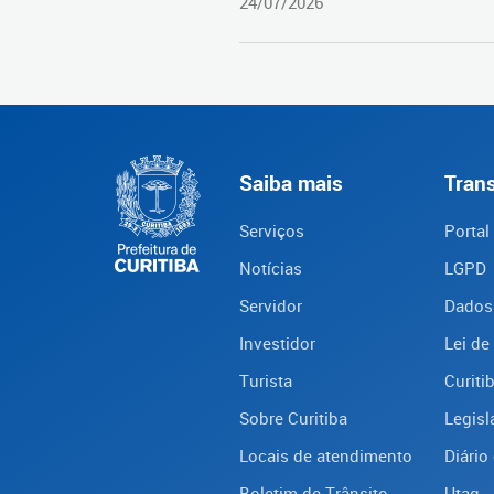
24/07/2026
Saiba mais
Tran
Serviços
Portal
Notícias
LGPD
Servidor
Dados
Investidor
Lei de
Turista
Curiti
Sobre Curitiba
Legisl
Locais de atendimento
Diário 
Boletim de Trânsito
Utag