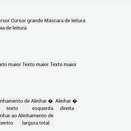
rsor
Cursor grande
Máscara de leitura
ia de leitura
xto maior
Texto maior
Texto maior
inhamento de
Alinhar �
Alinhar �
texto
esquerda
direita
inhar ao
Alinhamento de
centro
largura total