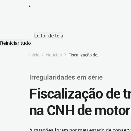
Leitor de tela
Reiniciar tudo
Início
Notícias
Fiscalização de...
Irregularidades em série
Fiscalização de t
na CNH de motor
Autuações foram por mau estado de conserva