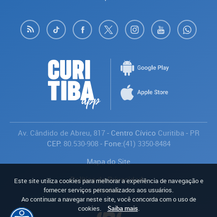
Av. Cândido de Abreu, 817
- Centro Cívico
Curitiba
-
PR
CEP:
80.530-908
- Fone:
(41) 3350-8484
Mapa do Site
Política de Privacidade
Este site utiliza cookies para melhorar a experiência de navegação e
Avaliar
fornecer serviços personalizados aos usuários.
Ao continuar a navegar neste site, você concorda com o uso de
cookies.
Saiba mais
.