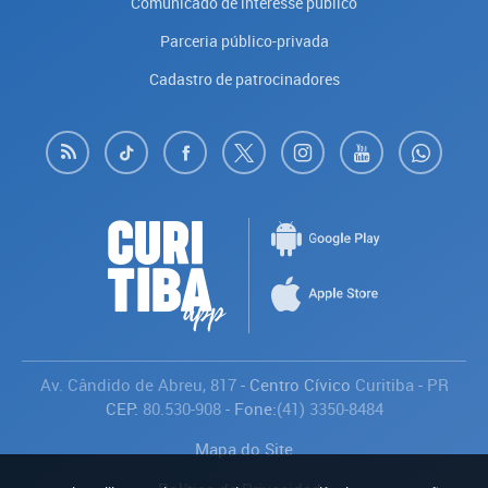
Comunicado de interesse público
Parceria público-privada
Cadastro de patrocinadores
Av. Cândido de Abreu, 817
- Centro Cívico
Curitiba
-
PR
CEP:
80.530-908
- Fone:
(41) 3350-8484
Mapa do Site