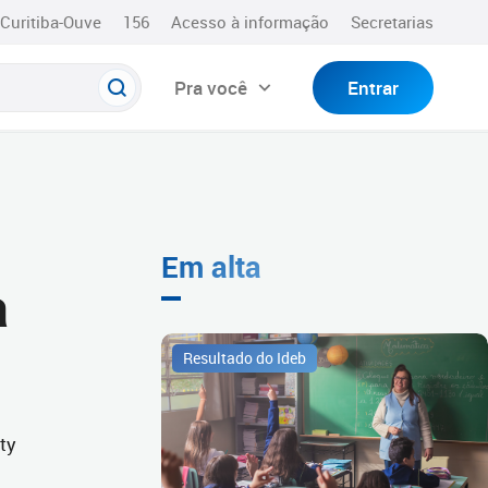
Curitiba-Ouve
156
Acesso à informação
Secretarias
Pra você
Entrar
Em alta
a
Resultado do Ideb
ty