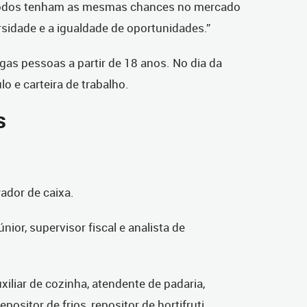
 todos tenham as mesmas chances no mercado
sidade e a igualdade de oportunidades.
”
as pessoas a partir de 18 anos. No dia da
lo e carteira de trabalho.
s
ador de caixa.
únior, supervisor fiscal e analista de
uxiliar de cozinha, atendente de padaria,
positor de frios, repositor de hortifruti,