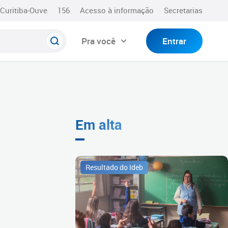
Curitiba-Ouve
156
Acesso à informação
Secretarias
Pra você
Entrar
Em alta
Resultado do Ideb