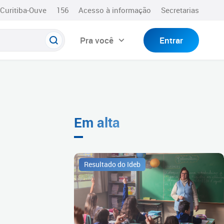
Curitiba-Ouve
156
Acesso à informação
Secretarias
Pra você
Entrar
Em alta
Resultado do Ideb