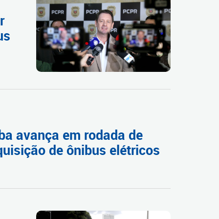
s
r
us
tiba avança em rodada de
uisição de ônibus elétricos