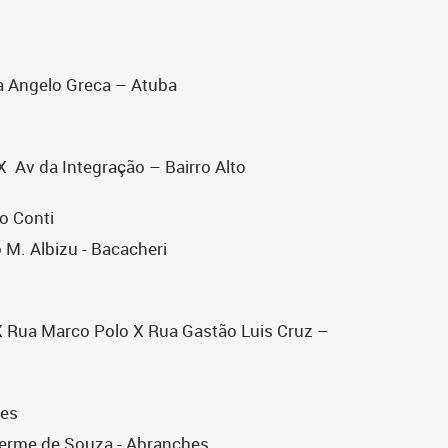
ua Angelo Greca – Atuba
 Av da Integração – Bairro Alto
io Conti
 M. Albizu - Bacacheri
 X Rua Marco Polo X Rua Gastão Luis Cruz –
ães
herme de Souza - Abranches