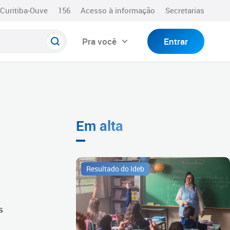
Curitiba-Ouve
156
Acesso à informação
Secretarias
Pra você
Entrar
Em alta
Resultado do Ideb
s