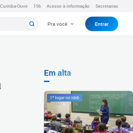
Curitiba-Ouve
156
Acesso à informação
Secretarias
Pra você
Entrar
Em alta
a
1º lugar no Ideb