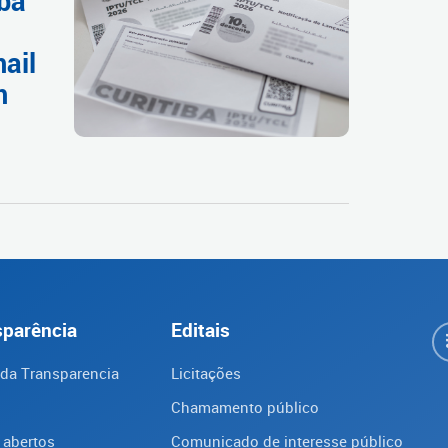
iba
ail
m
sparência
Editais
 da Transparencia
Licitações
Chamamento público
 abertos
Comunicado de interesse público