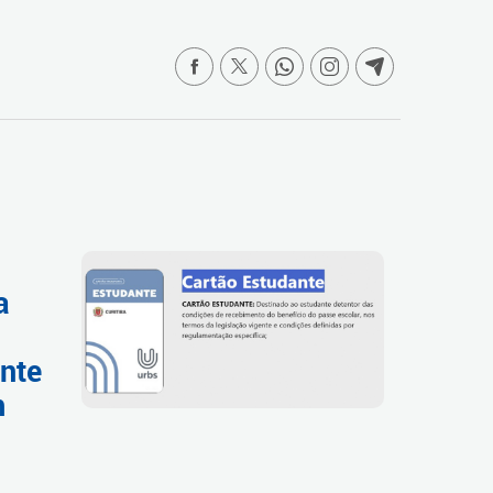
a
ente
m