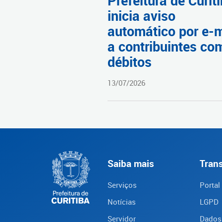
Prefeitura de Curit
inicia aviso
automático por e-m
a contribuintes co
débitos
13/07/2026
Saiba mais
Tran
Serviços
Portal
Notícias
LGPD
Servidor
Dados