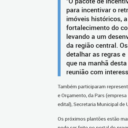
“O pacote de incent
para incentivar o ret
imóveis históricos, a
fortalecimento do co
levando a um desen
da região central. O
detalhar as regras e
que na manhã desta 
reunião com interes
Também participaram representa
e Orçamento, da Pars (empresa 
edital), Secretaria Municipal d
Os próximos plantões estão ma
pode ser feito no portal do pr