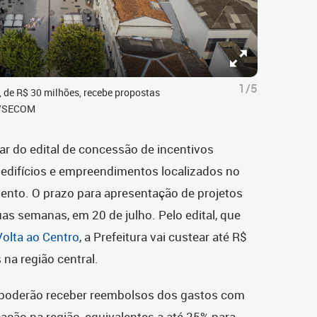
1/5
o, de R$ 30 milhões, recebe propostas
er/SECOM
ar do edital de concessão de incentivos
 edifícios e empreendimentos localizados no
atento. O prazo para apresentação de projetos
s semanas, em 20 de julho. Pelo edital, que
Volta ao Centro
, a Prefeitura vai custear até R$
 na região central.
poderão receber reembolsos dos gastos com
cação na região, equivalentes a até 25% para