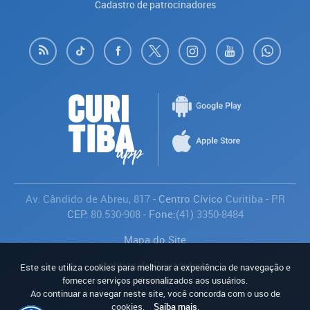
Cadastro de patrocinadores
Av. Cândido de Abreu, 817
- Centro Cívico
Curitiba
-
PR
CEP:
80.530-908
- Fone:
(41) 3350-8484
Mapa do Site
Política de Privacidade
Este site utiliza cookies para melhorar a experiência de navegação e
Avaliar
fornecer serviços personalizados aos usuários.
Ao continuar a navegar neste site, você concorda com o uso de
cookies.
Saiba mais
.