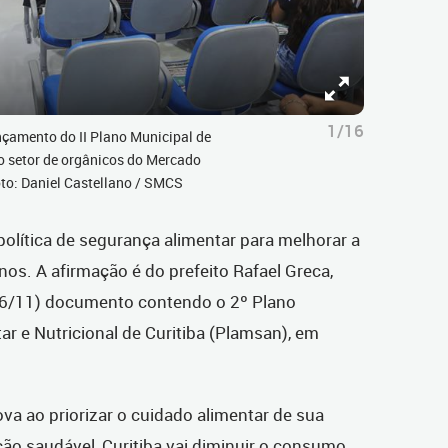
1/16
nçamento do II Plano Municipal de
o setor de orgânicos do Mercado
oto: Daniel Castellano / SMCS
 política de segurança alimentar para melhorar a
nos. A afirmação é do prefeito Rafael Greca,
(26/11) documento contendo o 2º Plano
r e Nutricional de Curitiba (Plamsan), em
va ao priorizar o cuidado alimentar de sua
o saudável, Curitiba vai diminuir o consumo