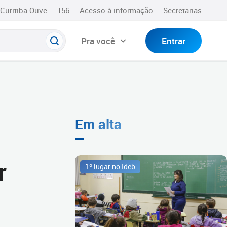
Curitiba-Ouve
156
Acesso à informação
Secretarias
Pra você
Entrar
Em alta
r
1º lugar no Ideb