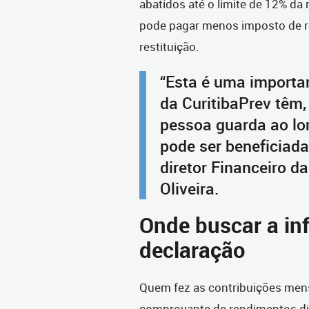
abatidos até o limite de 12% da r
pode pagar menos imposto de re
restituição.
“Esta é uma importa
da CuritibaPrev têm,
pessoa guarda ao lo
pode ser beneficiada
diretor Financeiro da
Oliveira.
Onde buscar a in
declaração
Quem fez as contribuições mens
comprovante de rendimentos di