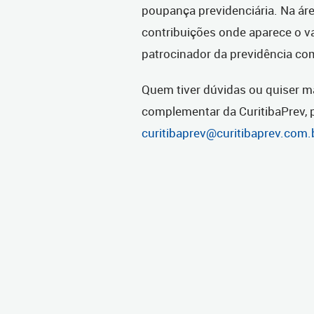
poupança previdenciária. Na áre
contribuições onde aparece o va
patrocinador da previdência c
Quem tiver dúvidas ou quiser m
complementar da CuritibaPrev, p
curitibaprev@curitibaprev.com.