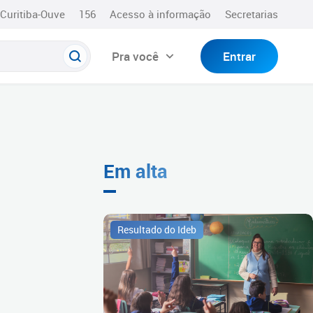
Curitiba-Ouve
156
Acesso à informação
Secretarias
Pra você
Entrar
Em alta
Resultado do Ideb