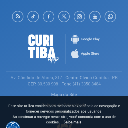
Av. Cândido de Abreu, 817
- Centro Cívico
Curitiba
-
PR
CEP:
80.530-908
- Fone:
(41) 3350-8484
Mapa do Site
Política de Privacidade
Este site utiliza cookies para melhorar a experiência de navegação e
Avaliar
fornecer serviços personalizados aos usuários.
Ao continuar a navegar neste site, você concorda com o uso de
cookies.
Saiba mais
.