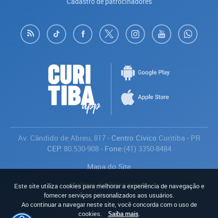
Cadastro de patrocinadores
Av. Cândido de Abreu, 817
- Centro Cívico
Curitiba
-
PR
CEP:
80.530-908
- Fone:
(41) 3350-8484
Mapa do Site
Política de Privacidade
Este site utiliza cookies para melhorar a experiência de navegação e
Avaliar
fornecer serviços personalizados aos usuários.
Ao continuar a navegar neste site, você concorda com o uso de
cookies.
Saiba mais
.