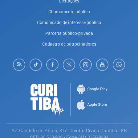
Licitações
Chamamento público
Comunicado de interesse público
Parceria público-privada
Cadastro de patrocinadores
Av. Cândido de Abreu, 817
- Centro Cívico
Curitiba
-
PR
CEP:
80.530-908
- Fone:
(41) 3350-8484