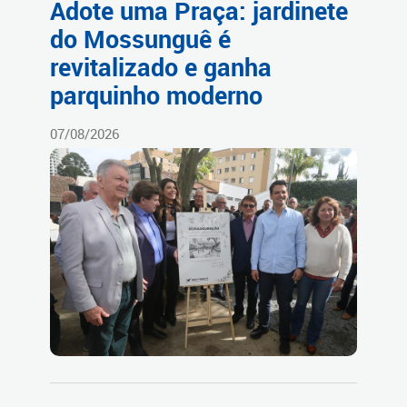
Adote uma Praça: jardinete
do Mossunguê é
revitalizado e ganha
parquinho moderno
07/08/2026