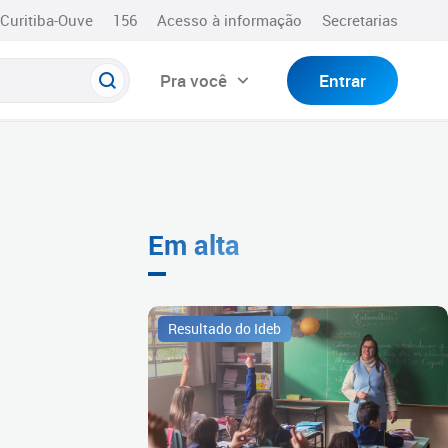
Curitiba-Ouve
156
Acesso à informação
Secretarias
Pra você
Entrar
Em alta
Resultado do Ideb