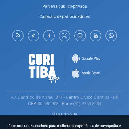
Parceria público-privada
Cadastro de patrocinadores
Av. Cândido de Abreu, 817
- Centro Cívico
Curitiba
-
PR
CEP:
80.530-908
- Fone:
(41) 3350-8484
Mapa do Site
Política de Privacidade
Este site utiliza cookies para melhorar a experiência de navegação e