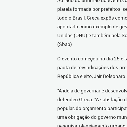
Ao lado do anfitrião do evento, 
plateia formada por prefeitos, s
todo o Brasil, Greca expôs como
apontado como exemplo de gest
Unidas (ONU) e também pela Soc
(Sbap).
O evento começou no dia 25 e se
pauta de reivindicações dos pre
República eleito, Jair Bolsonaro.
“A ideia de governar é desenvol
defendeu Greca. “A satisfação 
popular, do orçamento participa
uma obrigação do governo munici
pesquisa, planejamento urbano,