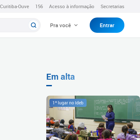
Curitiba-Ouve
156
Acesso à informação
Secretarias
Pra você
Entrar
Em alta
1º lugar no Ideb