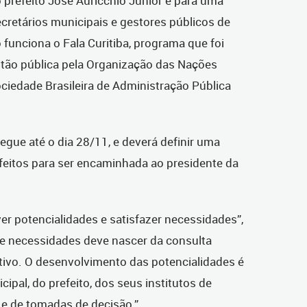
o prefeito José Auricchio Júnior e para uma
ecretários municipais e gestores públicos de
 funciona o Fala Curitiba, programa que foi
ão pública pela Organização das Nações
iedade Brasileira de Administração Pública
gue até o dia 28/11, e deverá definir uma
feitos para ser encaminhada ao presidente da
ver potencialidades e satisfazer necessidades”,
de necessidades deve nascer da consulta
tivo. O desenvolvimento das potencialidades é
pal, do prefeito, dos seus institutos de
 e de tomadas de decisão.”