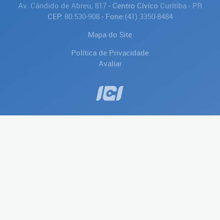
Av. Cândido de Abreu, 817
- Centro Cívico
Curitiba
-
PR
CEP:
80.530-908
- Fone:
(41) 3350-8484
Mapa do Site
Política de Privacidade
Avaliar