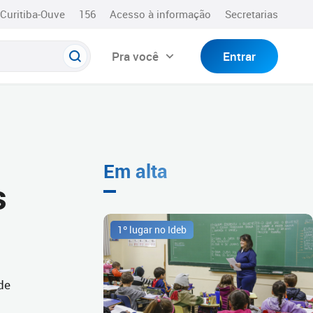
Curitiba-Ouve
156
Acesso à informação
Secretarias
Pra você
Entrar
Em alta
s
1º lugar no Ideb
de