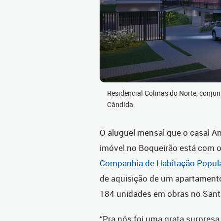
Residencial Colinas do Norte, conju
Cândida.
O aluguel mensal que o casal A
imóvel no Boqueirão está com 
Companhia de Habitação Popular
de aquisição de um apartamento
184 unidades em obras no Sant
“Pra nós foi uma grata surpres