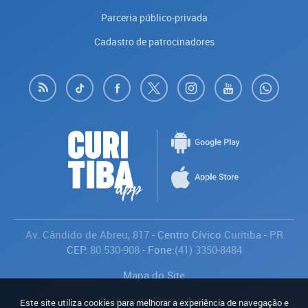
Parceria público-privada
Cadastro de patrocinadores
Av. Cândido de Abreu, 817
- Centro Cívico
Curitiba
-
PR
CEP:
80.530-908
- Fone:
(41) 3350-8484
Mapa do Site
Política de Privacidade
Este site utiliza cookies para melhorar a experiência de navegação e