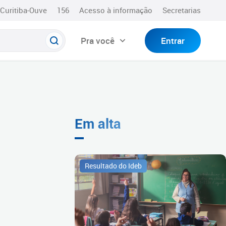
Curitiba-Ouve
156
Acesso à informação
Secretarias
Pra você
Entrar
Em alta
Resultado do Ideb