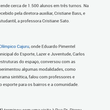
tende cerca de 1.500 alunos em três turnos. Na
ebido pela diretora-auxiliar, Cristiane Bass, e
udantil, a professora Cristiane Sato.
Olímpico Cajuru
, onde Eduardo Pimentel
unicipal do Esporte, Lazer e Juventude, Carlos
 estruturas do espaço, conversou com as
experimentou algumas modalidades, como
rama sintética, falou com professores e
o esporte para os bairros e a comunidade.
/4) terminou com uma visita à Rua Dr. Dirceu