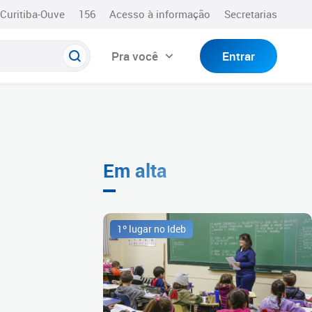
Curitiba-Ouve
156
Acesso à informação
Secretarias
Pra você
Entrar
Em alta
1º lugar no Ideb