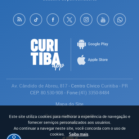
Av. Cândido de Abreu, 817
- Centro Cívico
Curitiba
-
PR
CEP:
80.530-908
- Fone:
(41) 3350-8484
Mapa do Site
Política de Privacidade
Este site utiliza cookies para melhorar a experiência de navegação e
Avaliar
fornecer serviços personalizados aos usuários.
Ao continuar a navegar neste site, você concorda com o uso de
cookies.
Saiba mais
.