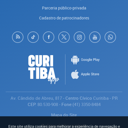
Parceria público-privada
Cadastro de patrocinadores
Av. Cândido de Abreu, 817
- Centro Cívico
Curitiba
-
PR
CEP:
80.530-908
- Fone:
(41) 3350-8484
Mapa do Site
Política de Privacidade
Este site utiliza cookies para melhorar a experiência de navegação e