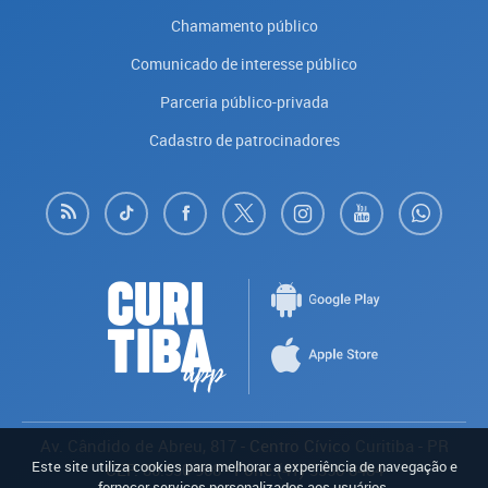
Chamamento público
Comunicado de interesse público
Parceria público-privada
Cadastro de patrocinadores
Av. Cândido de Abreu, 817
- Centro Cívico
Curitiba
-
PR
Este site utiliza cookies para melhorar a experiência de navegação e
CEP:
80.530-908
- Fone:
(41) 3350-8484
fornecer serviços personalizados aos usuários.