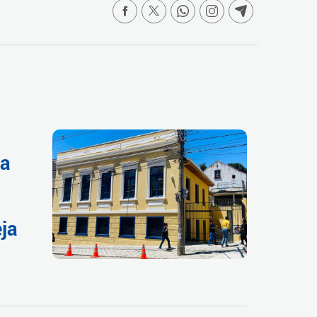
va
m
eja