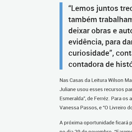
“Lemos juntos tre
também trabalham
deixar obras e au
evidência, para da
curiosidade”, cont
contadora de histó
Nas Casas da Leitura Wilson Ma
Juliane usou esses recursos pa
Esmeralda”, de Ferréz. Para os ad
Vanessa Passos, e “O Livreiro d
A próxima oportunidade ficará p
no dia 29 de novembro. “Faremo