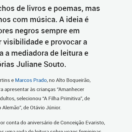
chos de livros e poemas, mas
os com música. A ideia é
tores negros sempre em
r visibilidade e provocar a
a a mediadora de leitura e
rias Juliane Souto.
rtins e
Marcos Prado
, no Alto Boqueirão,
ra apresentar às crianças “Amanhecer
ultos, selecionou “A Filha Primitiva”, de
o Alemão”, de Otávio Júnior.
or conta do aniversário de Conceição Evaristo,
s uma roda de leitura sobre vozes femininas