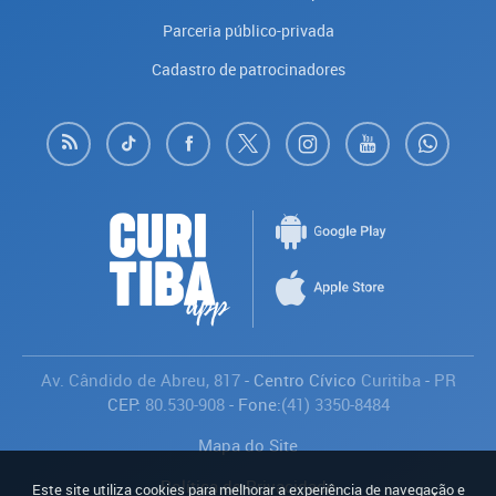
Parceria público-privada
Cadastro de patrocinadores
Av. Cândido de Abreu, 817
- Centro Cívico
Curitiba
-
PR
CEP:
80.530-908
- Fone:
(41) 3350-8484
Mapa do Site
Política de Privacidade
Este site utiliza cookies para melhorar a experiência de navegação e