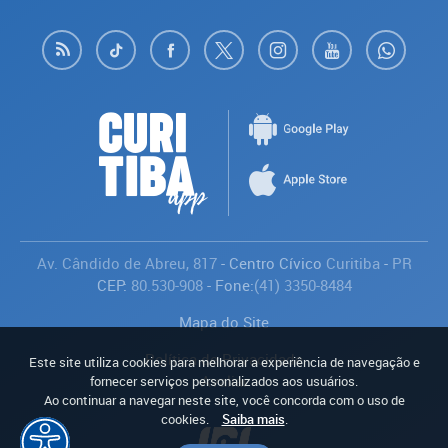
Av. Cândido de Abreu, 817
- Centro Cívico
Curitiba
-
PR
CEP:
80.530-908
- Fone:
(41) 3350-8484
Mapa do Site
Política de Privacidade
Este site utiliza cookies para melhorar a experiência de navegação e
Avaliar
fornecer serviços personalizados aos usuários.
Ao continuar a navegar neste site, você concorda com o uso de
cookies.
Saiba mais
.