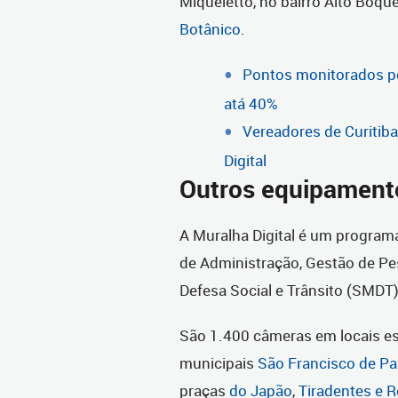
Miqueletto, no bairro Alto Boqu
Botânico
.
Pontos monitorados pe
atá 40%
Vereadores de Curitib
Digital
Outros equipament
A Muralha Digital é um programa
de Administração, Gestão de Pe
Defesa Social e Trânsito (SMDT)
São 1.400 câmeras em locais est
municipais
São Francisco de Pa
praças
do Japão
,
Tiradentes e 