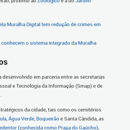
eirão, próximo ao
Zoológico
e a do
Jardim
la Muralha Digital tem redução de crimes em
a conhecem o sistema integrado da Muralha
os
 desenvolvido em parceria entre as secretarias
ssoal e Tecnologia da Informação (Smap) e de
.
ratégicos da cidade, tais como os cemitérios
ula
,
Água Verde
,
Boqueirão
e Santa Cândida, as
Redentor (conhecida como Praça do Gaúcho)
,