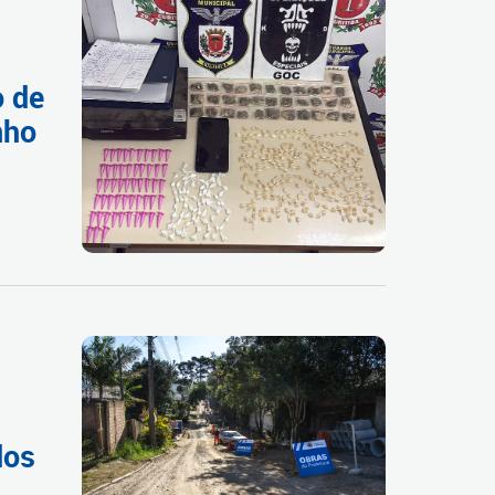
o de
nho
dos