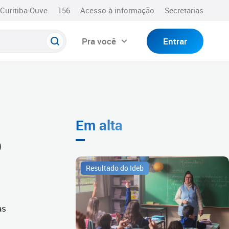
Curitiba-Ouve
156
Acesso à informação
Secretarias
Pra você
Entrar
Em alta
o
Resultado do Ideb
as