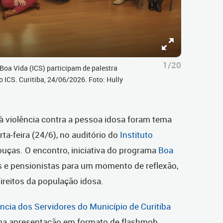
1/20
oa Vida (ICS) participam de palestra
 ICS. Curitiba, 24/06/2026. Foto: Hully
à violência contra a pessoa idosa foram tema
rta-feira (24/6), no auditório do
Instituto
uças. O encontro, iniciativa
do programa
Boa
 e pensionistas para um momento de reflexão,
ireitos da população idosa.
ência dos Servidores do Município de Curitiba
ma apresentação em formato de flashmob,