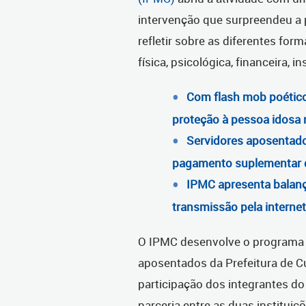
intervenção que surpreendeu a p
refletir sobre as diferentes for
física, psicológica, financeira, 
Com flash mob poético,
proteção à pessoa idosa
Servidores aposentados
pagamento suplementar d
IPMC apresenta balan
transmissão pela internet
O IPMC desenvolve o program
aposentados da Prefeitura de C
participação dos integrantes do
parceria entre as duas instituiç