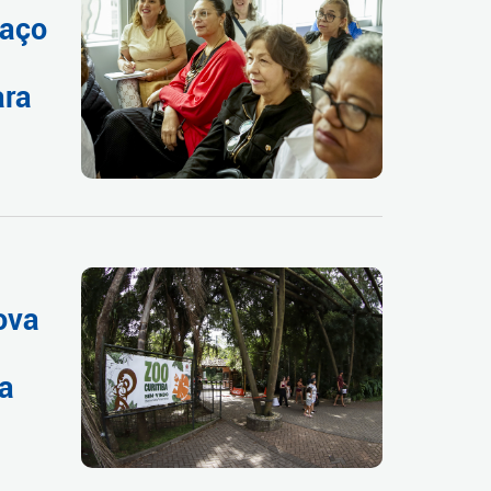
paço
ara
ova
 a