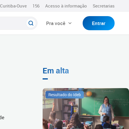
Curitiba-Ouve
156
Acesso à informação
Secretarias
Pra você
Entrar
Em alta
Resultado do Ideb
de