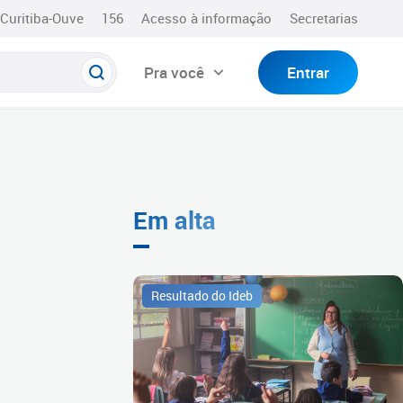
Curitiba-Ouve
156
Acesso à informação
Secretarias
Pra você
Entrar
Em alta
Resultado do Ideb