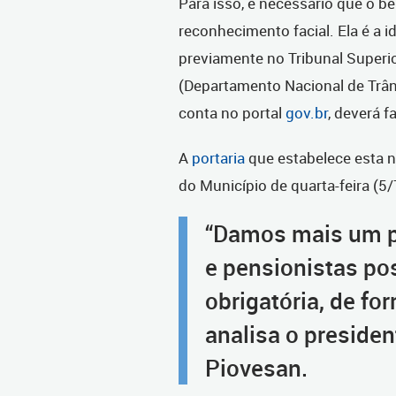
Para isso, é necessário que o be
reconhecimento facial. Ela é a i
previamente no Tribunal Superio
(Departamento Nacional de Trân
conta no portal
gov.br
, deverá f
A
portaria
que estabelece esta no
do Município de quarta-feira (5/
“Damos mais um p
e pensionistas po
obrigatória, de fo
analisa o presiden
Piovesan.