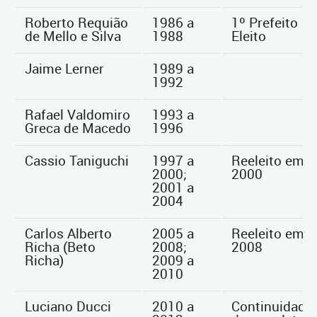
Roberto Requião
1986 a
1º Prefeito
de Mello e Silva
1988
Eleito
Jaime Lerner
1989 a
1992
Rafael Valdomiro
1993 a
Greca de Macedo
1996
Cassio Taniguchi
1997 a
Reeleito em
2000;
2000
2001 a
2004
Carlos Alberto
2005 a
Reeleito em
Richa (Beto
2008;
2008
Richa)
2009 a
2010
Luciano Ducci
2010 a
Continuidade