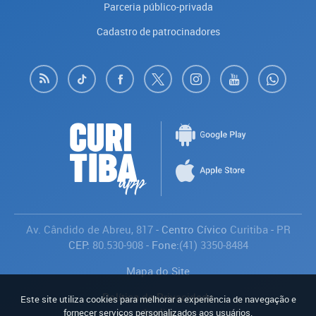
Parceria público-privada
Cadastro de patrocinadores
Av. Cândido de Abreu, 817
- Centro Cívico
Curitiba
-
PR
CEP:
80.530-908
- Fone:
(41) 3350-8484
Mapa do Site
Política de Privacidade
Este site utiliza cookies para melhorar a experiência de navegação e
Avaliar
fornecer serviços personalizados aos usuários.