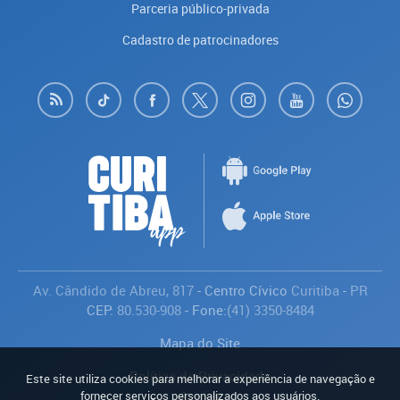
Parceria público-privada
Cadastro de patrocinadores
Av. Cândido de Abreu, 817
- Centro Cívico
Curitiba
-
PR
CEP:
80.530-908
- Fone:
(41) 3350-8484
Mapa do Site
Política de Privacidade
Este site utiliza cookies para melhorar a experiência de navegação e
Avaliar
fornecer serviços personalizados aos usuários.