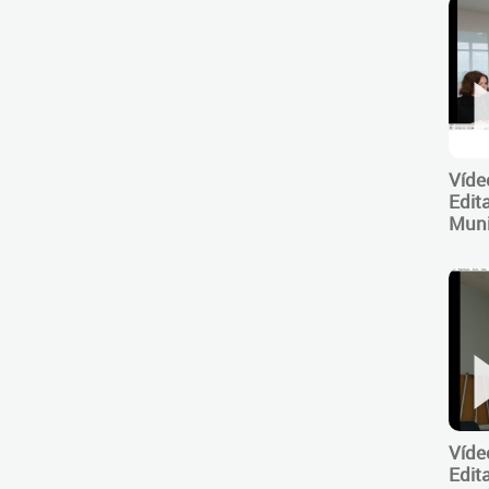
Víde
Edit
Muni
Víde
Edit