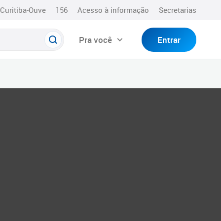
Curitiba-Ouve
156
Acesso à informação
Secretarias
Pra você
Entrar