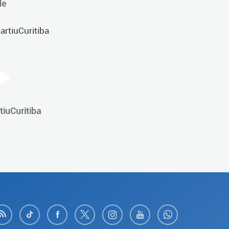
de
tiuCuritiba