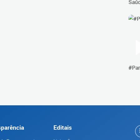
Saú
#Par
sparência
Editais