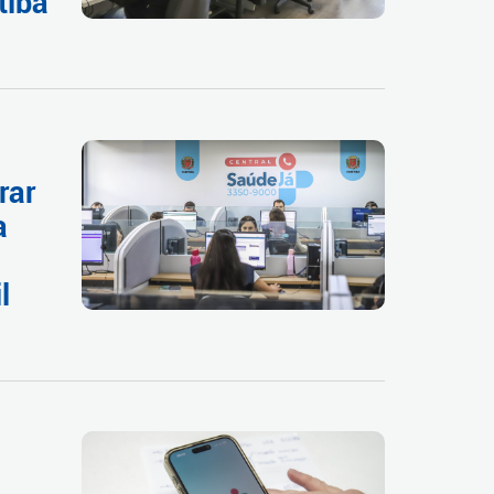
tiba
rar
a
l