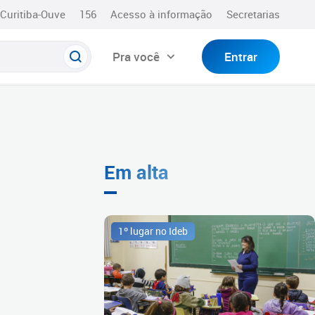
Curitiba-Ouve
156
Acesso à informação
Secretarias
Pra você
Entrar
Em alta
1º lugar no Ideb