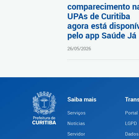
comparecimento n
UPAs de Curitiba
agora está disponí
pelo app Saúde Já
26/05/2026
Saiba mais
Tran
Serviços
Portal
Notícias
LGPD
Servidor
Dados