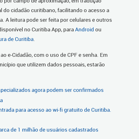
 por campo de aproximação, em tradução
tal do cidadão curitibano, facilitando o acesso a
a. A leitura pode ser feita por celulares e outros
isponível no Curitiba App, para
Android
ou
ura de Curitiba
.
o ao e-Cidadão, com o uso de CPF e senha. Em
icípio que utilizem dados pessoais, estarão
specializados agora podem ser confirmados
ba
trada para acesso ao wi-fi gratuito de Curitiba.
arca de 1 milhão de usuários cadastrados