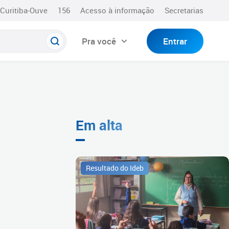
Curitiba-Ouve
156
Acesso à informação
Secretarias
Pra você
Entrar
Em alta
Resultado do Ideb