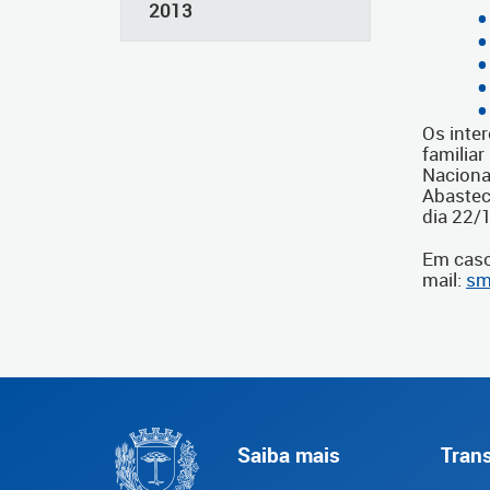
2013
Os inte
familiar
Naciona
Abasteci
dia 22/
Em caso
mail:
sm
Saiba mais
Tran