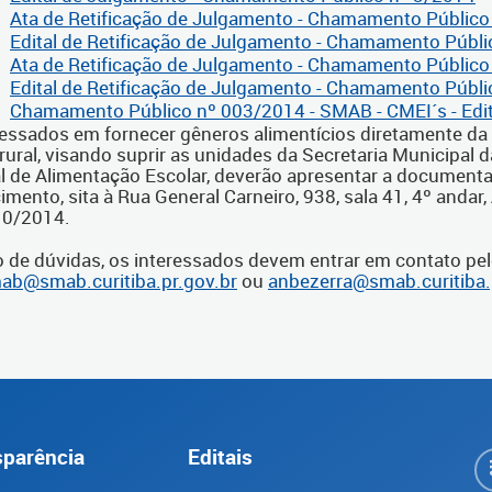
Ata de Retificação de Julgamento - Chamamento Público
Edital de Retificação de Julgamento - Chamamento Públ
Ata de Retificação de Julgamento - Chamamento Público
Edital de Retificação de Julgamento - Chamamento Públ
Chamamento Público nº 003/2014 - SMAB - CMEI´s - Edi
ressados em fornecer gêneros alimentícios diretamente da 
 rural, visando suprir as unidades da Secretaria Municipa
l de Alimentação Escolar, deverão apresentar a documenta
mento, sita à Rua General Carneiro, 938, sala 41, 4º andar, 
10/2014.
 de dúvidas, os interessados devem entrar em contato pel
ab@smab.curitiba.pr.gov.br
ou
anbezerra@smab.curitiba.
sparência
Editais