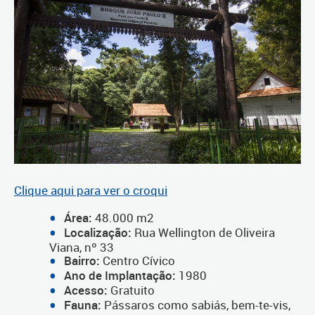
Clique aqui para ver o croqui
Área:
48.000 m2
Localização:
Rua Wellington de Oliveira
Viana, nº 33
Bairro:
Centro Cívico
Ano de Implantação:
1980
Acesso:
Gratuito
Fauna:
Pássaros como sabiás, bem-te-vis,