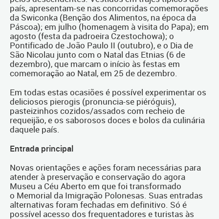
país, apresentam-se nas concorridas comemorações
da Swiconka (Benção dos Alimentos, na época da
Páscoa); em julho (homenagem à visita do Papa); em
agosto (festa da padroeira Czestochowa); o
Pontificado de João Paulo II (outubro), e o Dia de
São Nicolau junto com o Natal das Etnias (6 de
dezembro), que marcam o início às festas em
comemoração ao Natal, em 25 de dezembro.
Em todas estas ocasiões é possível experimentar os
deliciosos pierogis (pronuncia-se piéróguis),
pasteizinhos cozidos/assados com recheio de
requeijão, e os saborosos doces e bolos da culinária
daquele país.
Entrada principal
Novas orientações e ações foram necessárias para
atender à preservação e conservação do agora
Museu a Céu Aberto em que foi transformado
o Memorial da Imigração Polonesas. Suas entradas
alternativas foram fechadas em definitivo. Só é
possível acesso dos frequentadores e turistas às