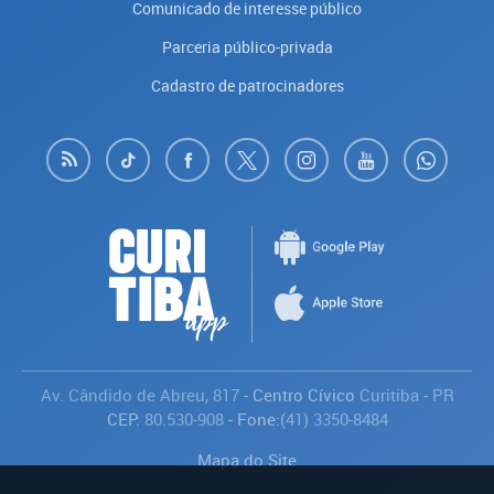
Comunicado de interesse público
Parceria público-privada
Cadastro de patrocinadores
Av. Cândido de Abreu, 817
- Centro Cívico
Curitiba
-
PR
CEP:
80.530-908
- Fone:
(41) 3350-8484
Mapa do Site