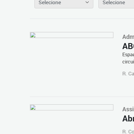
Selecione
Selecione
Admi
AB
Espaç
circu
R. Ca
Assi
Abr
R. Co