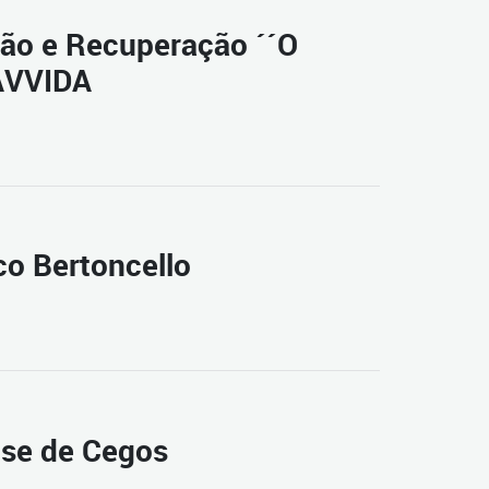
ção e Recuperação ´´O
CAVVIDA
co Bertoncello
nse de Cegos