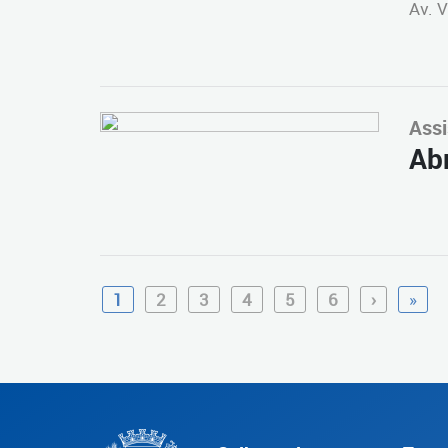
Av. V
Assi
Abr
1
2
3
4
5
6
›
»