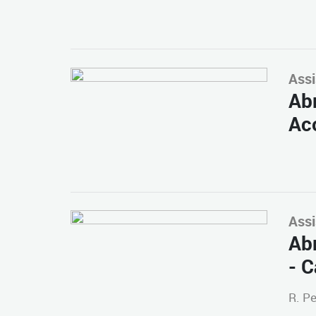
Assi
Ab
Ac
Assi
Abr
- C
R. Pe