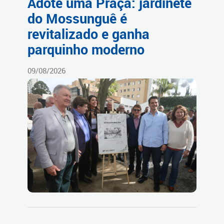
Adote uma Praça: jardinete
do Mossunguê é
revitalizado e ganha
parquinho moderno
09/08/2026