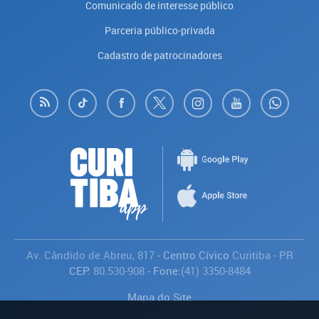
Comunicado de interesse público
Parceria público-privada
Cadastro de patrocinadores
Av. Cândido de Abreu, 817
- Centro Cívico
Curitiba
-
PR
CEP:
80.530-908
- Fone:
(41) 3350-8484
Mapa do Site