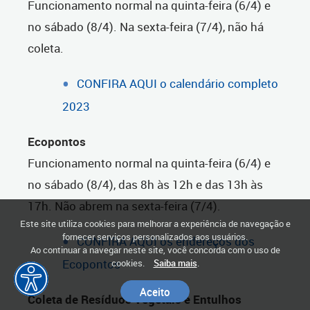
Funcionamento normal na quinta-feira (6/4) e
no sábado (8/4). Na sexta-feira (7/4), não há
coleta.
CONFIRA AQUI o calendário completo
2023
Ecopontos
Funcionamento normal na quinta-feira (6/4) e
no sábado (8/4), das 8h às 12h e das 13h às
17h. Não abrem na sexta-feira (7/4).
Este site utiliza cookies para melhorar a experiência de navegação e
fornecer serviços personalizados aos usuários.
CONFIRA AQUI os endereços dos
Ao continuar a navegar neste site, você concorda com o uso de
Ecopontos
cookies.
Saiba mais
.
Aceito
Coleta de Resíduos Vegetais e Entulhos