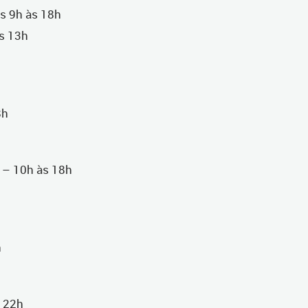
as 9h às 18h
às 13h
8h
) – 10h às 18h
h
 22h