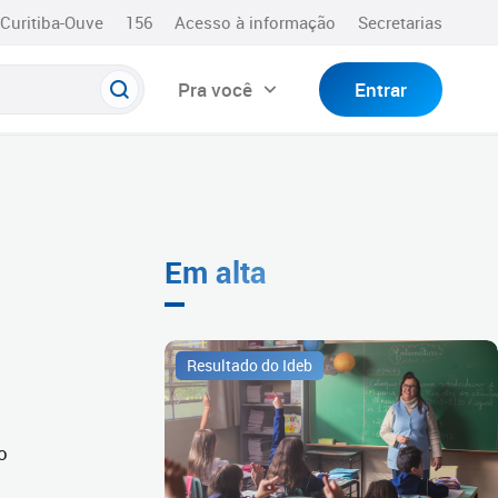
Curitiba-Ouve
156
Acesso à informação
Secretarias
Pra você
Entrar
Em alta
Resultado do Ideb
o