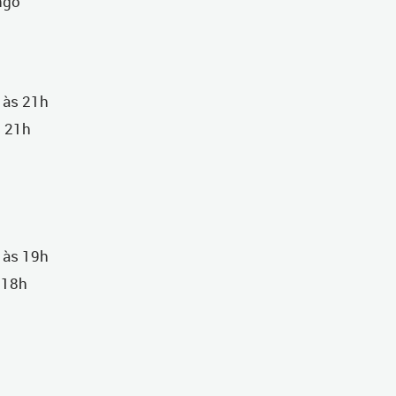
ngo
ão Raso
h às 21h
s 21h
h às 19h
 18h