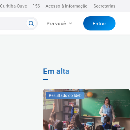
Curitiba-Ouve
156
Acesso à informação
Secretarias
Pra você
Entrar
Em alta
Resultado do Ideb