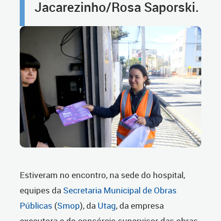
Jacarezinho/Rosa Saporski.
Estiveram no encontro, na sede do hospital,
equipes da
Secretaria Municipal de Obras
Públicas
(
Smop
), da
Utag
, da empresa
executora e do consórcio supervisor das obras.